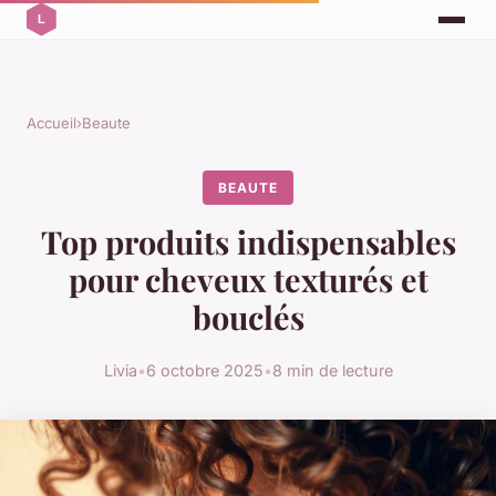
Accueil
›
Beaute
BEAUTE
Top produits indispensables
pour cheveux texturés et
bouclés
Livia
•
6 octobre 2025
•
8 min de lecture