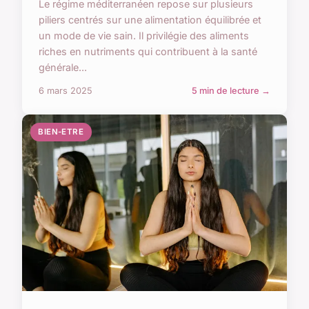
Le régime méditerranéen repose sur plusieurs
piliers centrés sur une alimentation équilibrée et
un mode de vie sain. Il privilégie des aliments
riches en nutriments qui contribuent à la santé
générale...
6 mars 2025
5 min de lecture →
BIEN-ETRE